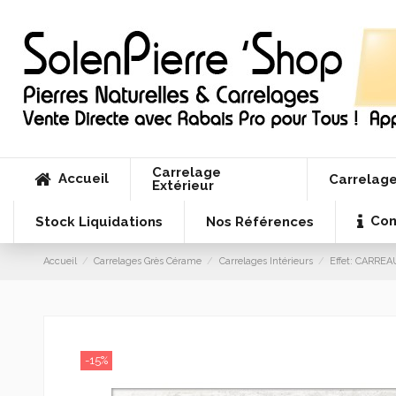
Carrelage
Accueil
Carrelage
Extérieur
Con
Stock Liquidations
Nos Références
Accueil
Carrelages Grès Cérame
Carrelages Intérieurs
Effet: CARRE
-15%