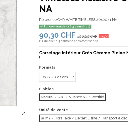
NA
Référence
CAR WHITE TIMELESS 20x20x1 NA
Sur commande (2 à 3 semaines)
90,30 CHF
106,20 CHF
-15%
HT
délais 2 à 4 semaines dès commande
Carrelage Intérieur Grès Cérame Pleine 
!
Formats
Finition
Naturel / R10 / Nuance V2 / Rectifié
Unité de Vente
le m2 / Hors Taxe / Départ Usine / Transport & d