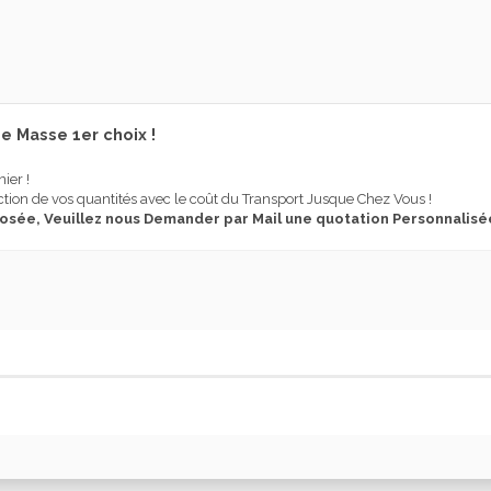
 Masse 1er choix !
nier !
tion de vos quantités avec le coût du Transport Jusque Chez Vous !
posée, Veuillez nous Demander par Mail une quotation Personnalisé
Intérieur
Carreaux Ciment
Carrelage
Color: WHITE XCLUSIVE CERAMICA
Série: TIMELESS XCLUSIVE CERAMIC