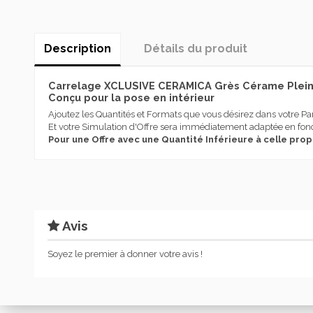
Description
Détails du produit
Carrelage XCLUSIVE CERAMICA Grès Cérame Pleine
Conçu pour la pose en intérieur
Ajoutez les Quantités et Formats que vous désirez dans votre Pa
Et votre Simulation d'Offre sera immédiatement adaptée en fonc
Pour une Offre avec une Quantité Inférieure à celle pro
Destination Utilisation
Effet
Type produit
Avis
Couleur
Série
Soyez le premier à donner votre avis !
Marque
XCLUSIVE CERAMICA
En stock
1 Article
État
Nouveau produit