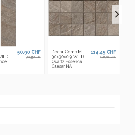
50,90 CHF
114,45 CHF
Décor Comp.M
WILD
30x30x0.9 WILD
78,35 CHF
176,10 CHF
nce
Quartz Essence
Caesar NA