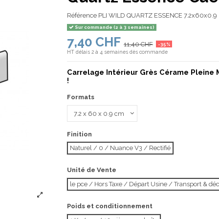
Référence
PLI WILD QUARTZ ESSENCE 7.2x60x0.9
Sur commande (2 à 3 semaines)
7,40 CHF
11,40 CHF
-35%
HT
délais 2 à 4 semaines dès commande
Carrelage Intérieur Grès Cérame Pleine 
!
Formats
Finition
Naturel / 0 / Nuance V3 / Rectifié
Unité de Vente
le pce / Hors Taxe / Départ Usine / Transport & d
Poids et conditionnement