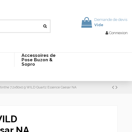
Demande de devis
Vide
Connexion
Accessoires de
Pose Buzon &
Sopro
linthe 7.2x60x0.9 WILD Quartz Essence Caesar NA
WILD
sar NA