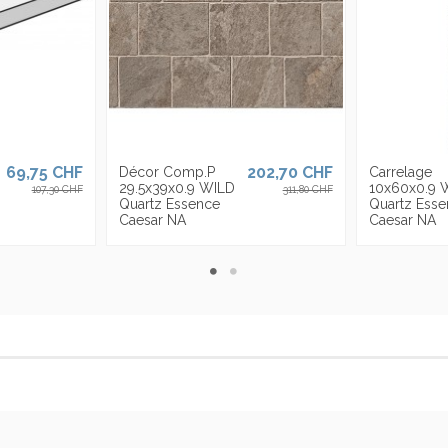
69,75 CHF
202,70 CHF
Décor Comp.P
Carrelage
29.5x39x0.9 WILD
10x60x0.9 
107,30 CHF
311,80 CHF
Quartz Essence
Quartz Esse
Caesar NA
Caesar NA