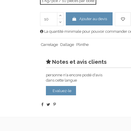
1 Kg/pce / 10 pièces par boîte
Ajouter au devis
La quantité minimale pour pouvoir commander ce 
Carrelage
Dallage
Plinthe
Notes et avis clients
personne n'a encore posté d'avis
dans cette langue
Evaluez-le