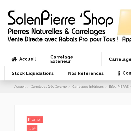
Carrelage
Accueil
Carrelage
Extérieur
Con
Stock Liquidations
Nos Références
Accueil
Carrelages Grès Cérame
Carrelages Intérieurs
Effet: PIERR
Promo !
-35%