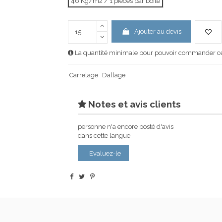
46 Kg/m2 / 1 pièces par boîte
Ajouter au devis
La quantité minimale pour pouvoir commander ce 
Carrelage
Dallage
Notes et avis clients
personne n'a encore posté d'avis
dans cette langue
Evaluez-le