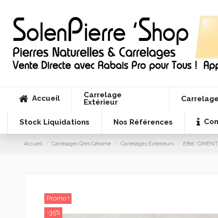
Carrelage
Accueil
Carrelage
Extérieur
Con
Stock Liquidations
Nos Références
Accueil
Carrelages Grès Cérame
Carrelages Exterieurs
Effet: CIMEN
Promo !
-35%