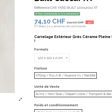
Référence
CAR YARD BUILT 120x120x2 XT
Sur commande (2 à 3 semaines)
74,10 CHF
114,00 CHF
-35%
HT
délais 2 à 4 semaines dès commande
Carrelage Extérieur Grès Cérame Pleine 
!
Formats
Finition
XTGrip / R11 A-B / Nuance V1 / Rectifié
Unité de Vente
le m2 / Hors Taxe / Départ Usine / Transport & d
Poids et conditionnement