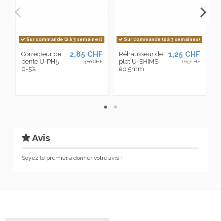
Sur commande (2 à 3 semaines)
Sur commande (2 à 3 semaines)
2,85 CHF
1,25 CHF
Correcteur de
Réhausseur de
F
pente U-PH5
plot U-SHIMS
l
3,80 CHF
1,65 CHF
0-5%
ép 5mm
E
p
e
Avis
Soyez le premier à donner votre avis !