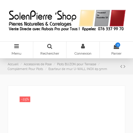
0
Menu
Rechercher
Connexion
Panier
Accueil
Accessoires de Pose
Plots BUZON pour Terrasse
Complément Pour Plots
Ecarteur de mur U-WALL INOX ép 5mm
-25%