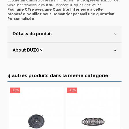
Et votre Simulation d'Offre sera immédiatement adaptée en fonction de
vos quantités avec le coût du Transport Jusque Chez Vous !
Pour une Offre avec une Quantité Inférieure à celle
proposée, Veuillez nous Demander par Mail une quotation
Personnalisée
Détails du produit
About BUZON
4 autres produits dans la même catégorie :
-25%
-25%
-2