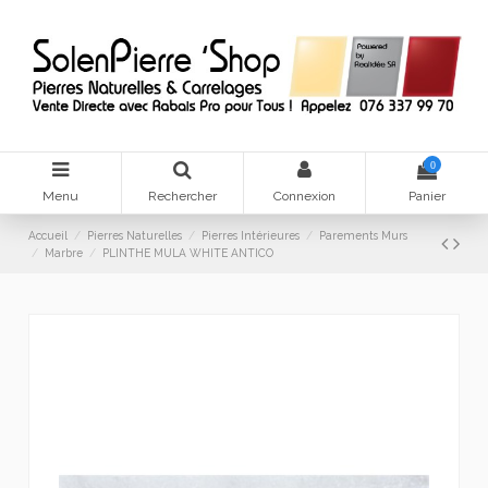
0
Menu
Rechercher
Connexion
Panier
Accueil
Pierres Naturelles
Pierres Intérieures
Parements Murs
Marbre
PLINTHE MULA WHITE ANTICO