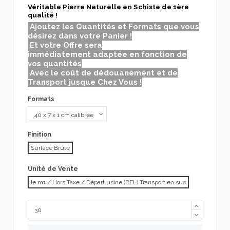
Véritable Pierre Naturelle en Schiste de 1ère
qualité !
Ajoutez les Quantités et Formats que vous
désirez dans votre Panier !
Et votre Offre sera
immédiatement adaptée en fonction de
vos quantités
Avec le coût de dédouanement et de
Transport jusque Chez Vous !
Formats
Finition
Surface Brute
Unité de Vente
le m1 / Hors Taxe / Départ usine (BEL) Transport en sus