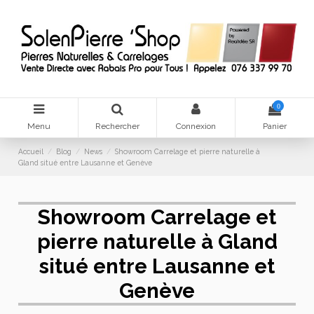
0
Menu
Rechercher
Connexion
Panier
Accueil
Blog
News
Showroom Carrelage et pierre naturelle à
Gland situé entre Lausanne et Genève
Showroom Carrelage et
pierre naturelle à Gland
situé entre Lausanne et
Genève