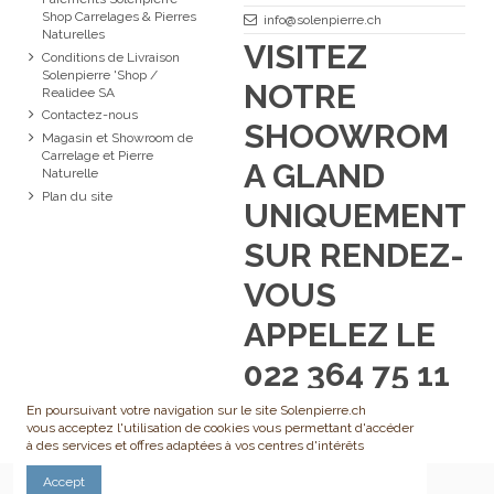
Shop Carrelages & Pierres
info@solenpierre.ch
Naturelles
VISITEZ
Conditions de Livraison
Solenpierre 'Shop /
NOTRE
Realidee SA
Contactez-nous
SHOOWROM
Magasin et Showroom de
Carrelage et Pierre
A GLAND
Naturelle
Plan du site
UNIQUEMENT
SUR RENDEZ-
VOUS
APPELEZ LE
022 364 75 11
En poursuivant votre navigation sur le site Solenpierre.ch
vous acceptez l'utilisation de cookies vous permettant d'accéder
à des services et offres adaptées à vos centres d'intérêts
Accept
Droits d'auteur: Realidee SA - 2020