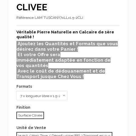
CLIVEE
Référence
LAM TUSCANY7xLLx1.5-2CLI
Véritable Pierre Naturelle en Calcaire de 1ère
qualité !
Ajoutez les Quantités et Formats que vous
désirez dans votre Panier !
Et votre Offre sera
immédiatement adaptée en fonction de
vos quantités
Avec le coût de dédouanement et de
Transport jusque Chez Vous !
Formats
Finition
Surface Clivée
Unité de Vente
le m2 / Hors Taxe / Départ usine (BEL) Transport en sus