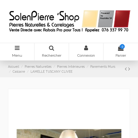
0
Menu
Rechercher
Connexion
Panier
Accueil
Pierres Naturelles
Pierres Intérieures
Parements Murs
Calcaire
LAMELLE TUSCANY CLIVEE