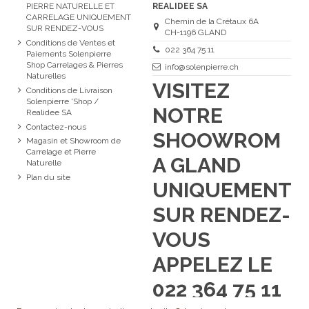
PIERRE NATURELLE ET
REALIDEE SA
CARRELAGE UNIQUEMENT
Chemin de la Crétaux 6A
SUR RENDEZ-VOUS
CH-1196 GLAND
Conditions de Ventes et
022 364 75 11
Paiements Solenpierre
Shop Carrelages & Pierres
info@solenpierre.ch
Naturelles
VISITEZ
Conditions de Livraison
Solenpierre 'Shop /
NOTRE
Realidee SA
Contactez-nous
SHOOWROM
Magasin et Showroom de
Carrelage et Pierre
A GLAND
Naturelle
Plan du site
UNIQUEMENT
SUR RENDEZ-
VOUS
APPELEZ LE
022 364 75 11