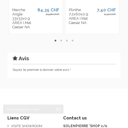
84,35 CHF
7,40 CHF
Marche
Plinthe
C
Angle
7.2x60x0.9
1
129,80 CHF
11,40 CHF
33x33x0.9
AREA I.Mat
A
AREA I.Mat
Caesar NA
C
Caesar NA
Avis
Soyez le premier à donner votre avis !
Liens CGV
Contact us
VISITE SHOWROOM
SOLENPIERRE 'SHOP c/o