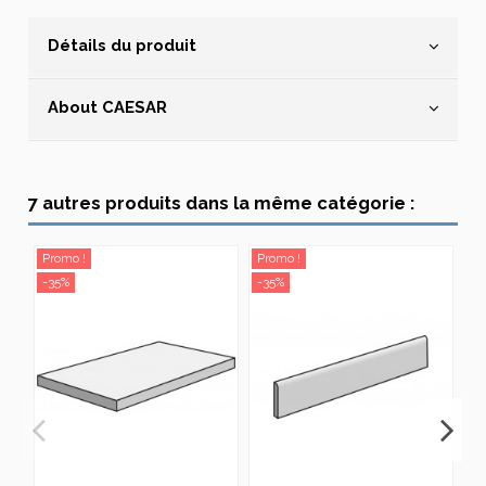
Détails du produit
About CAESAR
7 autres produits dans la même catégorie :
Promo !
Promo !
Pr
-35%
-35%
-3