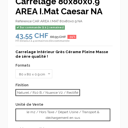
Carrelage 80x80x0.9
AREA I.Mat Caesar NA
Référence
CAR AREA I.MAT 80x80x0.9 NA
Sur commande (2 à 3 semaines)
43,55 CHF
66,95 CHF
-35%
HT
délais 2 à 4 semaines dès commande
Carrelage Intérieur Grès Cérame Pleine Masse
de 1ère qualité !
Formats
Finition
Naturel / R10 B / Nuance V2 / Rectifié
Unité de Vente
le m2 / Hors Taxe / Départ Usine / Transport &
déchargement en sus