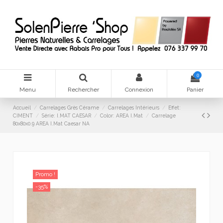
0
Menu
Rechercher
Connexion
Panier
Accueil
Carrelages Grès Cérame
Carrelages Intérieurs
Effet:
CIMENT
Série: I.MAT CAESAR
Color: AREA I.Mat
Carrelage
80x80x0.9 AREA I.Mat Caesar NA
Promo !
-35%