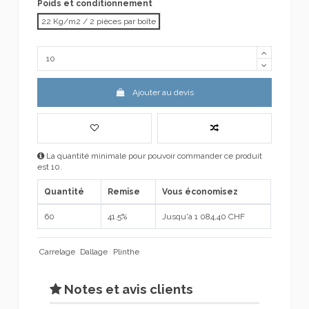
Poids et conditionnement
22 Kg/m2 / 2 pièces par boîte
Ajouter au devis
La quantité minimale pour pouvoir commander ce produit
est 10.
Quantité
Remise
Vous économisez
60
41.5%
Jusqu'à 1 084,40 CHF
Carrelage
Dallage
Plinthe
Notes et avis clients