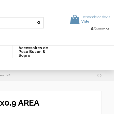
Demande de devis
Vide
Connexion
Accessoires de
Pose Buzon &
Sopro
aesar NA
x0.9 AREA