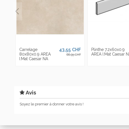
43,55 CHF
Carrelage
Plinthe 7.2x60x0.9
80x80x0.9 AREA
AREA I.Mat Caesar 
66,95 CHF
I.Mat Caesar NA
Avis
Soyez le premier à donner votre avis !