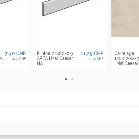
7,40 CHF
11,25 CHF
Plinthe 7.2x80x0.9
Carrelage
NA
AREA I.Mat Caesar
120x120x0.
11,40 CHF
17,30 CHF
NA
I.Mat Caesa