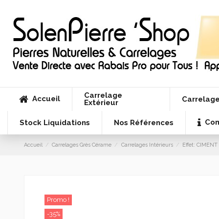
Carrelage
Accueil
Carrelage
Extérieur
Con
Stock Liquidations
Nos Références
Accueil
Carrelages Grès Cérame
Carrelages Intérieurs
Effet: CIMENT
Promo !
-35%