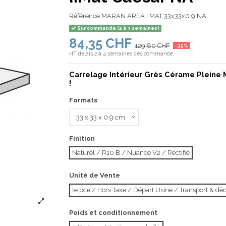
Référence
MARAN AREA I.MAT 33x33x0.9 NA
Sur commande (2 à 3 semaines)
84,35 CHF
129,80 CHF
-35%
HT
délais 2 à 4 semaines dès commande
Carrelage Intérieur Grès Cérame Pleine 
!
Formats
Finition
Naturel / R10 B / Nuance V2 / Rectifié
Unité de Vente
le pce / Hors Taxe / Départ Usine / Transport & d
Poids et conditionnement