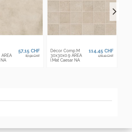
57,15 CHF
114,45 CHF
Décor Comp.M
9 AREA
30x30x0.9 AREA
87,90 CHF
176,10 CHF
r NA
I.Mat Caesar NA