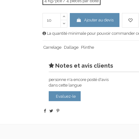
4 Kg/pce / 4 pièces par boîte
Ajouter au devis
La quantité minimale pour pouvoir commander ce 
Carrelage
Dallage
Plinthe
Notes et avis clients
personne n'a encore posté d'avis
dans cette langue
Evaluez-le