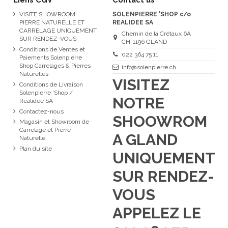
VISITE SHOWROOM
SOLENPIERRE 'SHOP c/o
PIERRE NATURELLE ET
REALIDEE SA
CARRELAGE UNIQUEMENT
Chemin de la Crétaux 6A
SUR RENDEZ-VOUS
CH-1196 GLAND
Conditions de Ventes et
022 364 75 11
Paiements Solenpierre
Shop Carrelages & Pierres
info@solenpierre.ch
Naturelles
VISITEZ
Conditions de Livraison
Solenpierre 'Shop /
NOTRE
Realidee SA
Contactez-nous
SHOOWROM
Magasin et Showroom de
Carrelage et Pierre
A GLAND
Naturelle
Plan du site
UNIQUEMENT
SUR RENDEZ-
VOUS
APPELEZ LE