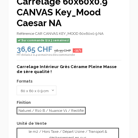
Carrelage 60x60x0.9
CANVAS Key_Mood
Caesar NA
Référence
CAR CANVAS KEY_MOOD 60x60x0.9 NA
Sur commande (2 à 3 semaines)
36,65 CHF
56,35 CHF
-35%
HT
délais 2 à 4 semaines dès commande
Carrelage Intérieur Grès Cérame Pleine Masse
de 1ère qualité !
Formats
Finition
Naturel / R10 B / Nuance V1 / Rectifié
Unité de Vente
le m2 / Hors Taxe / Départ Usine / Transport &
déchargement en sus