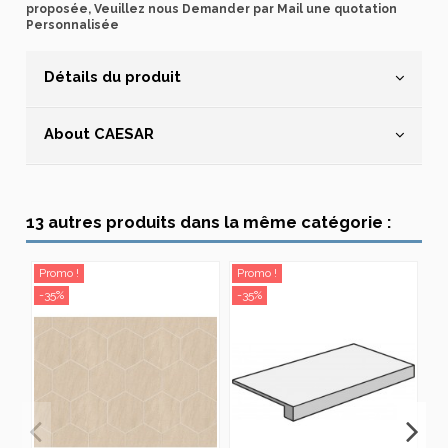
proposée, Veuillez nous Demander par Mail une quotation
Personnalisée
Détails du produit
About CAESAR
13 autres produits dans la même catégorie :
Promo !
Promo !
Pr
-35%
-35%
-3