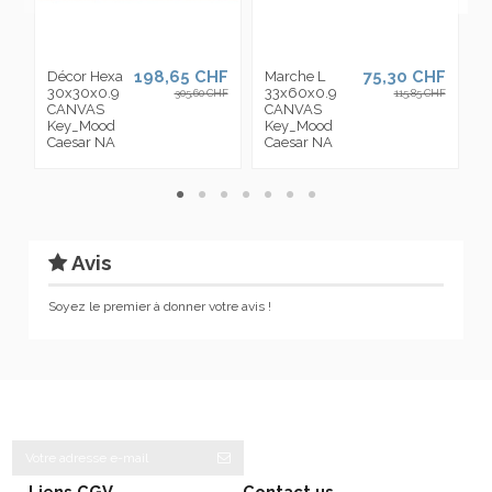
198,65 CHF
75,30 CHF
Décor Hexa
Marche L
M
30x30x0.9
33x60x0.9
3
305,60 CHF
115,85 CHF
CANVAS
CANVAS
C
Key_Mood
Key_Mood
K
Caesar NA
Caesar NA
C
Avis
Soyez le premier à donner votre avis !
Liens CGV
Contact us