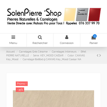
0
Menu
Rechercher
Connexion
Panier
Accueil
Carrelages Grès Cérame
Carrelages Intérieurs
Effet:
PIERRE NATURELLE
Série: KEY_MOOD CAESAR
Color: CANVAS
Key_Mood
Carrelage 60x60x0.9 CANVAS Key_Mood Caesar NA
Promo !
-35%