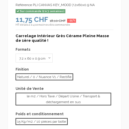
Référence
PLI CANVAS KEY_MOOD 7.2x60x0.9 NA
Sur commande (2 à 3 semaines)
11,75 CHF
18,10 CHF
-35%
HT
délais 2 à 4 semaines dès commande
Carrelage Intérieur Grès Cérame Pleine Masse
de 1ère qualité !
Formats
Finition
Naturel / 0 / Nuance V1 / Rectifié
Unité de Vente
le m2 / Hors Taxe / Départ Usine / Transport &
déchargement en sus
Poids et conditionnement
15 Kg/m2 / 10 pièces par boîte