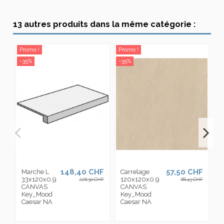
13 autres produits dans la même catégorie :
Promo !
Promo !
Pr
-35%
-35%
-3
148,40 CHF
57,50 CHF
Marche L
Carrelage
M
33x120x0.9
120x120x0.9
A
228,30 CHF
88,45 CHF
CANVAS
CANVAS
3
Key_Mood
Key_Mood
C
Caesar NA
Caesar NA
K
C