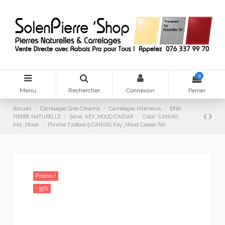
0
Menu
Rechercher
Connexion
Panier
Accueil
Carrelages Grès Cérame
Carrelages Intérieurs
Effet:
PIERRE NATURELLE
Série: KEY_MOOD CAESAR
Color: CANVAS
Key_Mood
Plinthe 7.2x60x0.9 CANVAS Key_Mood Caesar NA
Promo !
-35%