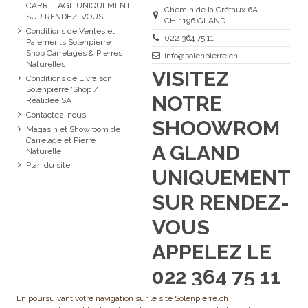
CARRELAGE UNIQUEMENT
Chemin de la Crétaux 6A
SUR RENDEZ-VOUS
CH-1196 GLAND
Conditions de Ventes et
022 364 75 11
Paiements Solenpierre
Shop Carrelages & Pierres
info@solenpierre.ch
Naturelles
VISITEZ
Conditions de Livraison
Solenpierre 'Shop /
NOTRE
Realidee SA
Contactez-nous
SHOOWROM
Magasin et Showroom de
Carrelage et Pierre
A GLAND
Naturelle
Plan du site
UNIQUEMENT
SUR RENDEZ-
VOUS
APPELEZ LE
022 364 75 11
En poursuivant votre navigation sur le site Solenpierre.ch