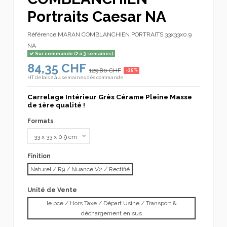
Portraits Caesar NA
Référence
MARAN COMBLANCHIEN PORTRAITS 33x33x0.9
NA
Sur commande (2 à 3 semaines)
84,35 CHF
129,80 CHF
-35%
HT
délais 2 à 4 semaines dès commande
Carrelage Intérieur Grès Cérame Pleine Masse
de 1ère qualité !
Formats
Finition
Naturel / R9 / Nuance V2 / Rectifié
Unité de Vente
le pce / Hors Taxe / Départ Usine / Transport &
déchargement en sus