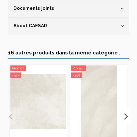
Documents joints
About CAESAR
16 autres produits dans la même catégorie :
Promo !
Promo !
Pr
-35%
-35%
-3