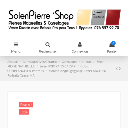
0
Menu
Rechercher
Connexion
Panier
Accueil
Carrelages Grès Cérame
Carrelages Intérieurs
Effet:
PIERRE NATURELLE
Série: PORTRAITS CAESAR
Color:
COMBLANCHIEN Portraits
Marche Angle 33x33x0.9 COMBLANCHIEN
Portraits Caesar NA
Promo !
-35%