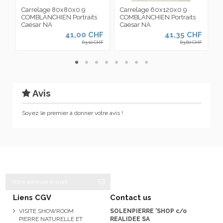
Carrelage 80x80x0.9
Carrelage 60x120x0.9
C
COMBLANCHIEN Portraits
COMBLANCHIEN Portraits
C
Caesar NA
Caesar NA
C
41,00 CHF
41,35 CHF
63,10 CHF
63,60 CHF
Avis
Soyez le premier à donner votre avis !
Liens CGV
Contact us
VISITE SHOWROOM
SOLENPIERRE 'SHOP c/o
PIERRE NATURELLE ET
REALIDEE SA