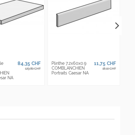
Marque
84,35 CHF
11,75 CHF
le
Plinthe 7.2x60x0.9
COMBLANCHIEN
129,80 CHF
18,10 CHF
HIEN
Portraits Caesar NA
esar NA