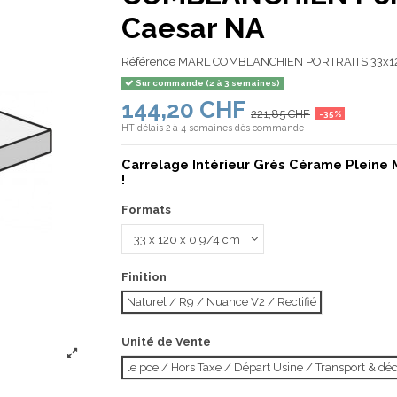
Caesar NA
Référence
MARL COMBLANCHIEN PORTRAITS 33x1
Sur commande (2 à 3 semaines)
144,20 CHF
221,85 CHF
-35%
HT
délais 2 à 4 semaines dès commande
Carrelage Intérieur Grès Cérame Pleine 
!
Formats
Finition
Naturel / R9 / Nuance V2 / Rectifié
Unité de Vente
le pce / Hors Taxe / Départ Usine / Transport & d