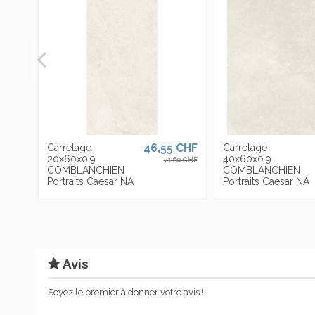
ean13
0663568341611
46,55 CHF
Carrelage
Carrelage
20x60x0.9
40x60x0.9
71,60 CHF
COMBLANCHIEN
COMBLANCHIEN
Portraits Caesar NA
Portraits Caesar NA
Avis
Soyez le premier à donner votre avis !