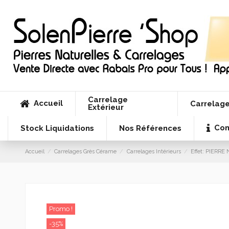
Carrelage
Accueil
Carrelage
Extérieur
Con
Stock Liquidations
Nos Références
Accueil
Carrelages Grès Cérame
Carrelages Intérieurs
Effet: PIERR
Promo !
-35%