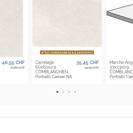
Sur commande (2 à 3 semaines)
46,55 CHF
35,45 CHF
Carrelage
Marche Ang
60x60x0.9
33x33x0.9
71,60 CHF
54,55 CHF
COMBLANCHIEN
COMBLANC
Portraits Caesar NA
Portraits Ca