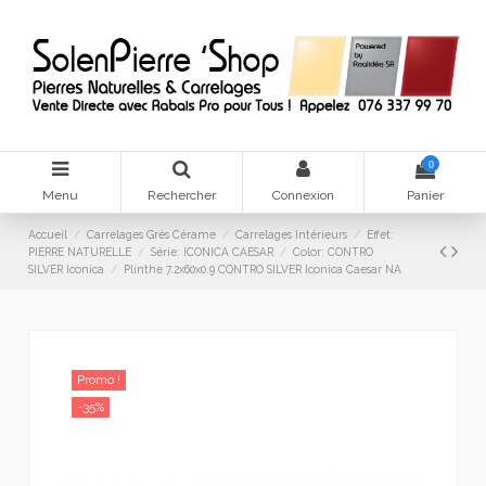
0
Menu
Rechercher
Connexion
Panier
Accueil
Carrelages Grès Cérame
Carrelages Intérieurs
Effet:
PIERRE NATURELLE
Série: ICONICA CAESAR
Color: CONTRO
SILVER Iconica
Plinthe 7.2x60x0.9 CONTRO SILVER Iconica Caesar NA
Promo !
-35%