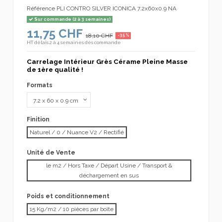
Référence
PLI CONTRO SILVER ICONICA 7.2x60x0.9 NA
Sur commande (2 à 3 semaines)
11,75 CHF
18,10 CHF
-35%
HT
délais 2 à 4 semaines dès commande
Carrelage Intérieur Grès Cérame Pleine Masse
de 1ère qualité !
Formats
Finition
Naturel / 0 / Nuance V2 / Rectifié
Unité de Vente
le m2 / Hors Taxe / Départ Usine / Transport &
déchargement en sus
Poids et conditionnement
15 Kg/m2 / 10 pièces par boîte