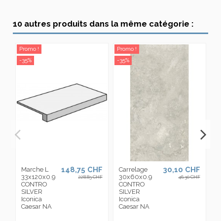
10 autres produits dans la même catégorie :
Promo !
Promo !
Pr
-35%
-35%
-3
148,75 CHF
30,10 CHF
Marche L
Carrelage
M
33x120x0.9
30x60x0.9
A
228,85 CHF
46,30 CHF
CONTRO
CONTRO
3
SILVER
SILVER
C
Iconica
Iconica
S
Caesar NA
Caesar NA
I
C