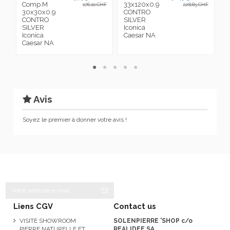
Comp.M
33x120x0.9
A
176,10 CHF
228,85 CHF
30x30x0.9
CONTRO
3
CONTRO
SILVER
C
SILVER
Iconica
S
Iconica
Caesar NA
I
Caesar NA
C
Avis
Soyez le premier à donner votre avis !
Liens CGV
Contact us
VISITE SHOWROOM
SOLENPIERRE 'SHOP c/o
PIERRE NATURELLE ET
REALIDEE SA