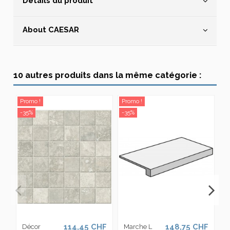
Détails du produit
About CAESAR
10 autres produits dans la même catégorie :
Promo !
Promo !
Pr
-35%
-35%
-3
114,45 CHF
148,75 CHF
Décor
Marche L
M