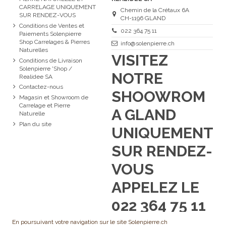
CARRELAGE UNIQUEMENT
Chemin de la Crétaux 6A
SUR RENDEZ-VOUS
CH-1196 GLAND
Conditions de Ventes et
022 364 75 11
Paiements Solenpierre
Shop Carrelages & Pierres
info@solenpierre.ch
Naturelles
VISITEZ
Conditions de Livraison
Solenpierre 'Shop /
NOTRE
Realidee SA
Contactez-nous
SHOOWROM
Magasin et Showroom de
Carrelage et Pierre
A GLAND
Naturelle
Plan du site
UNIQUEMENT
SUR RENDEZ-
VOUS
APPELEZ LE
022 364 75 11
En poursuivant votre navigation sur le site Solenpierre.ch