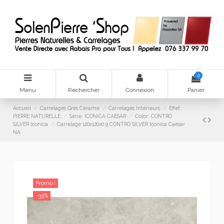
0
Menu
Rechercher
Connexion
Panier
Accueil
Carrelages Grès Cérame
Carrelages Intérieurs
Effet:
PIERRE NATURELLE
Série: ICONICA CAESAR
Color: CONTRO
SILVER Iconica
Carrelage 120x120x0.9 CONTRO SILVER Iconica Caesar
NA
Promo !
-35%