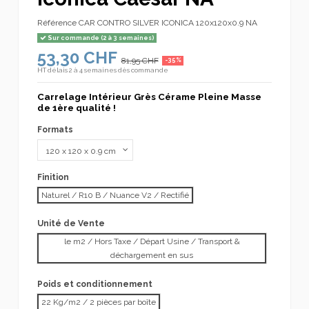
Référence
CAR CONTRO SILVER ICONICA 120x120x0.9 NA
Sur commande (2 à 3 semaines)
53,30 CHF
81,95 CHF
-35%
HT
délais 2 à 4 semaines dès commande
Carrelage Intérieur Grès Cérame Pleine Masse
de 1ère qualité !
Formats
Finition
Naturel / R10 B / Nuance V2 / Rectifié
Unité de Vente
le m2 / Hors Taxe / Départ Usine / Transport &
déchargement en sus
Poids et conditionnement
22 Kg/m2 / 2 pièces par boîte