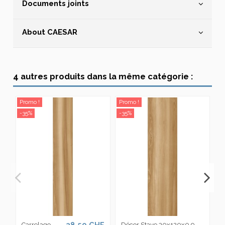
Documents joints
About CAESAR
4 autres produits dans la même catégorie :
Promo !
Promo !
-3
-35%
-35%
38,50 CHF
Carrelage
Décor Stave 30x120x0.9
P