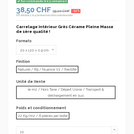
Sur commande (2 à 3 semaines)
38,50 CHF
59,20 CHF
-35%
HT
délais 2 à 4 semaines dès commande
Carrelage Intérieur Grès Cérame Pleine Masse
de 1ère qualité !
Formats
Finition
Naturel / R9 / Nuance V2 / Rectifié
Unité de Vente
le m2 / Hors Taxe / Départ Usine / Transport &
déchargement en sus
Poids et conditionnement
22 Kg/m2 / 6 pièces par boîte