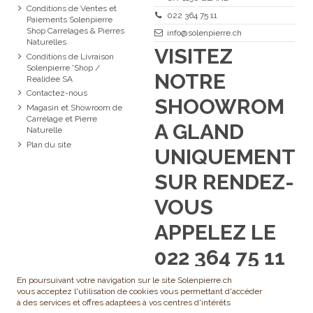
Conditions de Ventes et
022 364 75 11
Paiements Solenpierre
Shop Carrelages & Pierres
info@solenpierre.ch
Naturelles
VISITEZ
Conditions de Livraison
Solenpierre 'Shop /
NOTRE
Realidee SA
Contactez-nous
SHOOWROM
Magasin et Showroom de
Carrelage et Pierre
A GLAND
Naturelle
Plan du site
UNIQUEMENT
SUR RENDEZ-
VOUS
APPELEZ LE
022 364 75 11
En poursuivant votre navigation sur le site Solenpierre.ch
vous acceptez l'utilisation de cookies vous permettant d'accéder
à des services et offres adaptées à vos centres d'intérêts