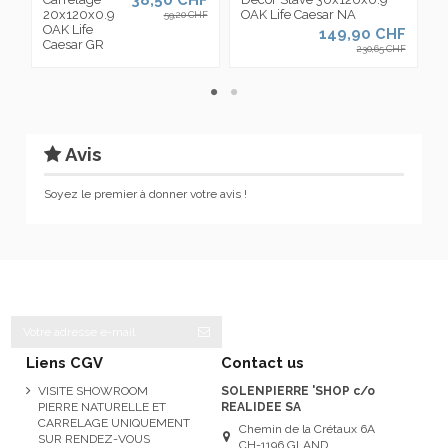
20x120x0.9
OAK Life Caesar NA
7
59,20 CHF
OAK Life
O
149,90 CHF
Caesar GR
230,65 CHF
Avis
Soyez le premier à donner votre avis !
Liens CGV
Contact us
VISITE SHOWROOM
SOLENPIERRE 'SHOP c/o
PIERRE NATURELLE ET
REALIDEE SA
CARRELAGE UNIQUEMENT
Chemin de la Crétaux 6A
SUR RENDEZ-VOUS
CH-1196 GLAND