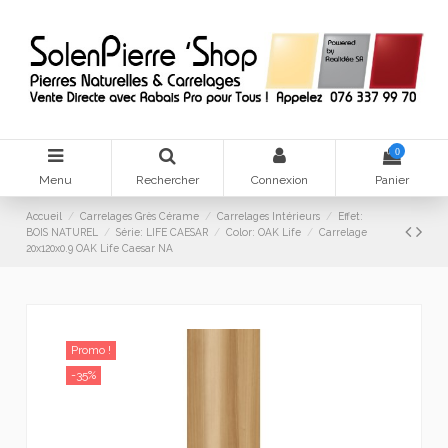
0
Menu
Rechercher
Connexion
Panier
Accueil
Carrelages Grès Cérame
Carrelages Intérieurs
Effet:
BOIS NATUREL
Série: LIFE CAESAR
Color: OAK Life
Carrelage
20x120x0.9 OAK Life Caesar NA
Promo !
-35%