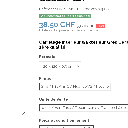
Référence
CAR OAK LIFE 20x120x0.9 GR
Sur commande (2 à 3 semaines)
38,50 CHF
59,20 CHF
-35%
HT
délais 2 à 4 semaines dès commande
Carrelage Intérieur & Extérieur Grès Cé
1ère qualité !
Formats
Finition
Grip / R11 A-B-C / Nuance V2 / Rectifié
Unité de Vente
le m2 / Hors Taxe / Départ Usine / Transport & d
Poids et conditionnement