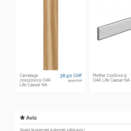
exporte dans plus de 90 pays et est présente avec ses propres s
En stock
1 Article
plus de 4000 articles, dans des épaisseurs
épaisseurs
allant
jus
ean13
0663568237921
variés.
38,50 CHF
Carrelage
Plinthe 7.2x60x0.9
20x120x0.9 OAK
OAK Life Caesar NA
59,20 CHF
Life Caesar NA
Avis
Soyez le premier à donner votre avis !