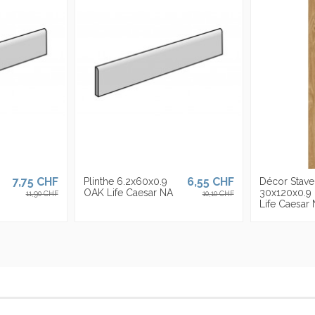
ièges en Italie, aux USA et est présente avec ses propres sièges en Italie,
qu'à
30 mm, divisés en 23 formats et de nombreuses finitions de surface pensé
7,75 CHF
6,55 CHF
Plinthe 6.2x60x0.9
Décor Stave
OAK Life Caesar NA
30x120x0.9
11,90 CHF
10,10 CHF
Life Caesar