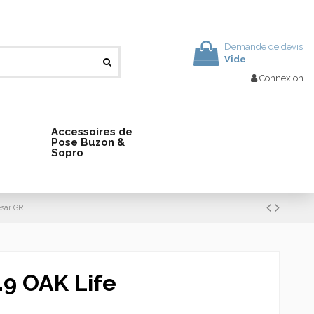
Demande de devis
Vide
Connexion
Accessoires de
Pose Buzon &
Sopro
esar GR
.9 OAK Life