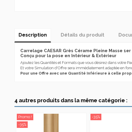
Description
Détails du produit
Docum
Carrelage CAESAR Grès Cérame Pleine Masse 1er c
Conçu pour la pose en Intérieur & Extérieur
Ajoutez les Quantités et Formats que vous désirez dans votre Pa
Et votre Simulation d'Offre sera immédiatement adaptée en fonc
Pour une Offre avec une Quantité Inférieure à celle pro
catalogue life
Caesar est synonyme, depuis 1988 , de grès cérame italien de très
Destination Utilisation
d’importants résultats, tant et si bien qu’elle représente aujour
Téléchargement (4.69M)
acquérant une expérience spécifique dans les solutions innovan
Effet
Caesar se distingue depuis sa création pour sa spécialisation d
4 autres produits dans la même catégorie :
en mesure de satisfaire divers segments de marché et est compl
Type produit
concepteur.
Couleur
Caesar a toujours massivement investi dans la recherche, le desig
Promo !
-35%
personnes et de l’environnement, pour des destinations d’emploi l
-35%
Série
Aujourd’hui Caesar, avec une production annuelle de plus de 6