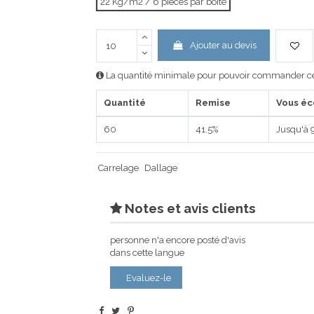
22 Kg/m2 / 6 pièces par boîte
Ajouter au devis
La quantité minimale pour pouvoir commander ce 
Quantité
Remise
Vous é
60
41.5%
Jusqu'à 
Carrelage
Dallage
Notes et avis clients
personne n'a encore posté d'avis
dans cette langue
Evaluez-le