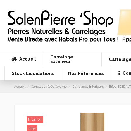
Carrelage
Accueil
Carrelage
Extérieur
Con
Stock Liquidations
Nos Références
Accueil
Carrelages Grès Cérame
Carrelages Intérieurs
Effet: BOIS N
Promo !
-35%