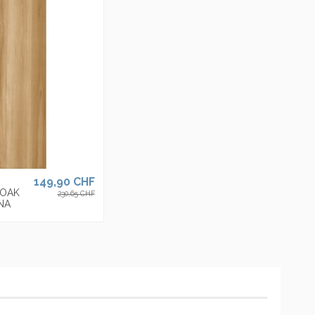
 aux USA et au Royaume Uni en offrant une gamme de produits de
s pour les styles de vie et les goûts architecturaux les plus
Marque
149,90 CHF
 OAK
230,65 CHF
 NA