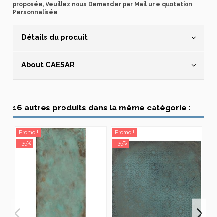
proposée, Veuillez nous Demander par Mail une quotation
Personnalisée
Détails du produit
About CAESAR
16 autres produits dans la même catégorie :
Promo !
Promo !
Pr
-35%
-35%
-3