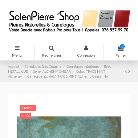
0
Menu
Rechercher
Connexion
Panier
Accueil
Carrelages Grès Cérame
Carrelages Intérieurs
Effet:
MÉTALLIQUE
Série: ALCHEMY CAESAR
Color: TRACE MINT
Alchemy
Carrelage 30x30x0.9 TRACE MINT Alchemy Caesar NA
Promo !
-35%