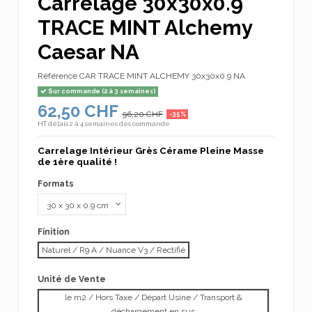
Carrelage 30x30x0.9
TRACE MINT Alchemy
Caesar NA
Référence
CAR TRACE MINT ALCHEMY 30x30x0.9 NA
Sur commande (2 à 3 semaines)
62,50 CHF
96,20 CHF
-35%
HT
délais 2 à 4 semaines dès commande
Carrelage Intérieur Grès Cérame Pleine Masse
de 1ère qualité !
Formats
Finition
Naturel / R9 A / Nuance V3 / Rectifié
Unité de Vente
le m2 / Hors Taxe / Départ Usine / Transport &
déchargement en sus