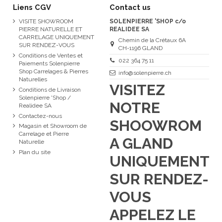
Liens CGV
Contact us
VISITE SHOWROOM
SOLENPIERRE 'SHOP c/o
PIERRE NATURELLE ET
REALIDEE SA
CARRELAGE UNIQUEMENT
Chemin de la Crétaux 6A
SUR RENDEZ-VOUS
CH-1196 GLAND
Conditions de Ventes et
022 364 75 11
Paiements Solenpierre
Shop Carrelages & Pierres
info@solenpierre.ch
Naturelles
VISITEZ
Conditions de Livraison
Solenpierre 'Shop /
NOTRE
Realidee SA
Contactez-nous
SHOOWROM
Magasin et Showroom de
Carrelage et Pierre
A GLAND
Naturelle
Plan du site
UNIQUEMENT
SUR RENDEZ-
VOUS
APPELEZ LE