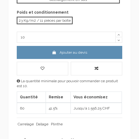
Poids et conditionnement
23 Kg/m2 / 11 pièces par boîte
Ajouter au devis
La quantité minimale pour pouvoir commander ce produit
est 10.
Quantité
Remise
Vous économisez
60
41.5%
Jusqu'à 1 556,25 CHF
Carrelage
Dallage
Plinthe