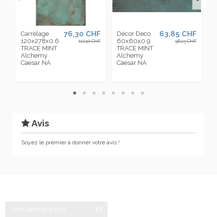
76,30 CHF
63,85 CHF
Carrelage
Décor Deco
M
120x278x0.6
60x60x0.9
3
117,40 CHF
98,25 CHF
TRACE MINT
TRACE MINT
T
Alchemy
Alchemy
M
Caesar NA
Caesar NA
A
C
Avis
Soyez le premier à donner votre avis !