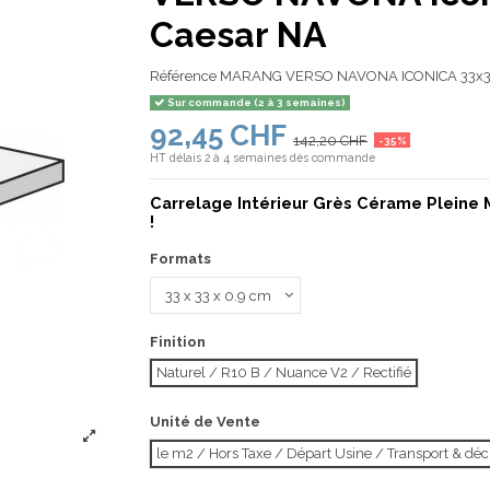
Caesar NA
Référence
MARANG VERSO NAVONA ICONICA 33x3
Sur commande (2 à 3 semaines)
92,45 CHF
142,20 CHF
-35%
HT
délais 2 à 4 semaines dès commande
Carrelage Intérieur Grès Cérame Pleine 
!
Formats
Finition
Naturel / R10 B / Nuance V2 / Rectifié
Unité de Vente
le m2 / Hors Taxe / Départ Usine / Transport & d