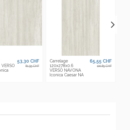
53,30 CHF
65,55 CHF
Carrelage
9 VERSO
120x278x0.6
81,95 CHF
100,85 CHF
nica
VERSO NAVONA
Iconica Caesar NA