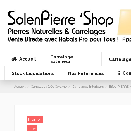
Carrelage
Accueil
Carrelage
Extérieur
Con
Stock Liquidations
Nos Références
Accueil
Carrelages Grès Cérame
Carrelages Intérieurs
Effet: PIERR
Promo !
-35%