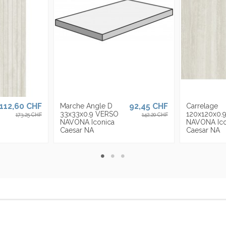
112,60 CHF
92,45 CHF
Marche Angle D
Carrelage
33x33x0.9 VERSO
120x120x0.
173,25 CHF
142,20 CHF
NAVONA Iconica
NAVONA Ico
Caesar NA
Caesar NA