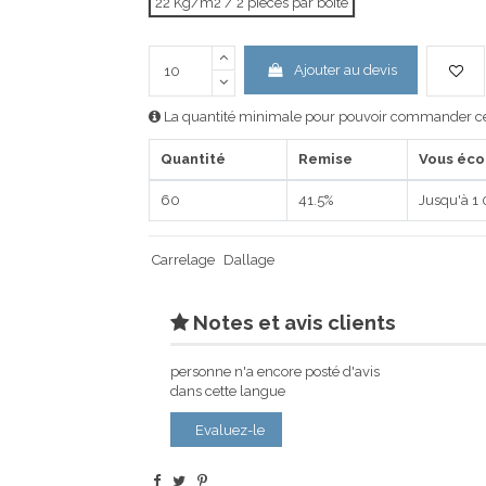
22 Kg/m2 / 2 pièces par boîte
Ajouter au devis
La quantité minimale pour pouvoir commander ce 
Quantité
Remise
Vous éc
60
41.5%
Jusqu'à 1
Carrelage
Dallage
Notes et avis clients
personne n'a encore posté d'avis
dans cette langue
Evaluez-le