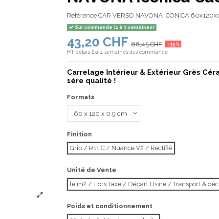
Référence
CAR VERSO NAVONA ICONICA 60x120x
Sur commande (2 à 3 semaines)
43,20 CHF
66,45 CHF
-35%
HT
délais 2 à 4 semaines dès commande
Carrelage Intérieur & Extérieur Grès Cé
1ère qualité !
Formats
Finition
Grip / R11 C / Nuance V2 / Rectifié
Unité de Vente
le m2 / Hors Taxe / Départ Usine / Transport & d
Poids et conditionnement