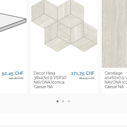
ièges en Italie, aux USA et est présente avec ses propres sièges en Italie,
qu'à
30 mm, divisés en 23 formats et de nombreuses finitions de surface pensé
92,45 CHF
171,75 CHF
Décor Hexa
Carrelage
38x47x0.9 VERSO
40x60x0.9 
142,20 CHF
264,25 CHF
NAVONA Iconica
NAVONA Ico
Caesar NA
Caesar NA