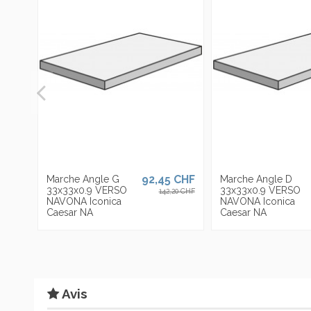
exporte dans plus de 90 pays et est présente avec ses propres s
plus de 4000 articles, dans des épaisseurs
épaisseurs
allant
jus
variés.
92,45 CHF
Marche Angle G
Marche Angle D
33x33x0.9 VERSO
33x33x0.9 VERSO
142,20 CHF
NAVONA Iconica
NAVONA Iconica
Caesar NA
Caesar NA
Avis