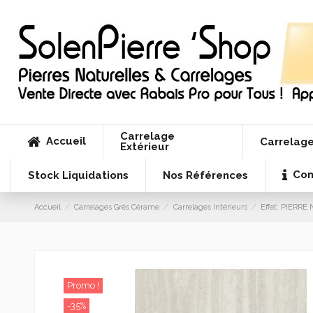
Carrelage
Accueil
Carrelage
Extérieur
Con
Stock Liquidations
Nos Références
Accueil
Carrelages Grès Cérame
Carrelages Intérieurs
Effet: PIERR
Promo !
-35%