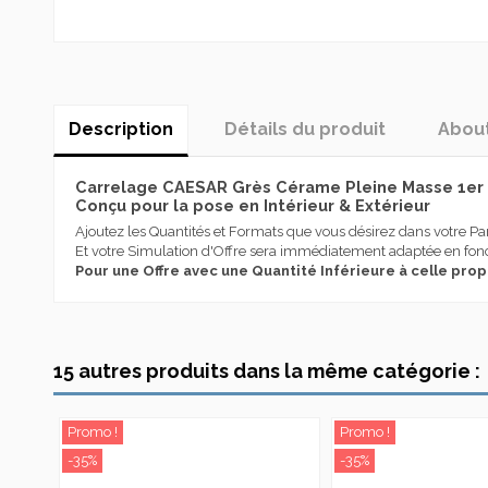
Description
Détails du produit
Abou
Carrelage CAESAR Grès Cérame Pleine Masse 1er c
Conçu pour la pose en Intérieur & Extérieur
Ajoutez les Quantités et Formats que vous désirez dans votre Pa
Et votre Simulation d'Offre sera immédiatement adaptée en fonc
Pour une Offre avec une Quantité Inférieure à celle pro
Caesar est synonyme, depuis 1988 , de grès cérame italien de très
Destination Utilisation
d’importants résultats, tant et si bien qu’elle représente aujour
acquérant une expérience spécifique dans les solutions innovan
Effet
Caesar se distingue depuis sa création pour sa spécialisation d
15 autres produits dans la même catégorie :
en mesure de satisfaire divers segments de marché et est compl
Série
concepteur.
Caesar a toujours massivement investi dans la recherche, le desig
Promo !
Promo !
En stock
1 Article
personnes et de l’environnement, pour des destinations d’emploi l
-35%
-35%
État
Nouveau produit
Aujourd’hui Caesar, avec une production annuelle de plus de 6