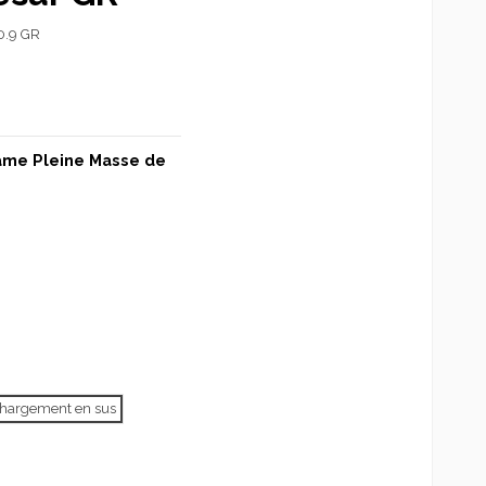
0.9 GR
rame Pleine Masse de
échargement en sus