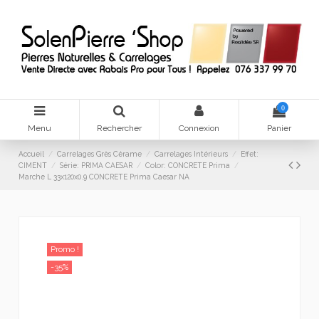
0
Menu
Rechercher
Connexion
Panier
Accueil
Carrelages Grès Cérame
Carrelages Intérieurs
Effet:
CIMENT
Série: PRIMA CAESAR
Color: CONCRETE Prima
Marche L 33x120x0.9 CONCRETE Prima Caesar NA
Promo !
-35%