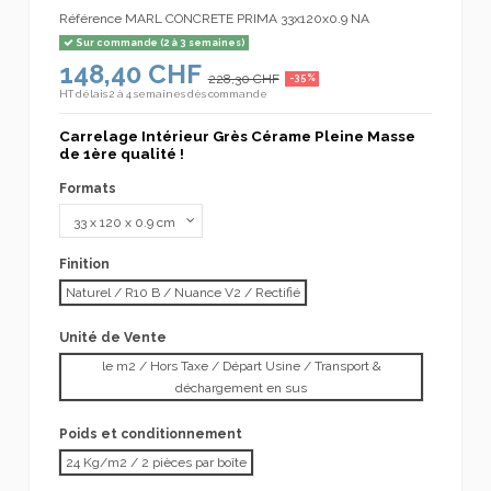
Référence
MARL CONCRETE PRIMA 33x120x0.9 NA
Sur commande (2 à 3 semaines)
148,40 CHF
228,30 CHF
-35%
HT
délais 2 à 4 semaines dès commande
Carrelage Intérieur Grès Cérame Pleine Masse
de 1ère qualité !
Formats
Finition
Naturel / R10 B / Nuance V2 / Rectifié
Unité de Vente
le m2 / Hors Taxe / Départ Usine / Transport &
déchargement en sus
Poids et conditionnement
24 Kg/m2 / 2 pièces par boîte