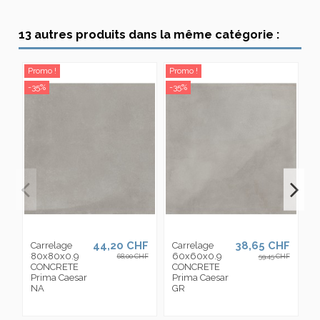
13 autres produits dans la même catégorie :
Promo !
Promo !
Pr
-35%
-35%
-3
44,20 CHF
38,65 CHF
Carrelage
Carrelage
D
80x80x0.9
60x60x0.9
C
68,00 CHF
59,45 CHF
CONCRETE
CONCRETE
2
Prima Caesar
Prima Caesar
C
NA
GR
P
C