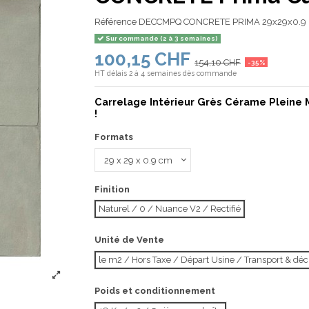
Référence
DECCMPQ CONCRETE PRIMA 29x29x0.9
Sur commande (2 à 3 semaines)
100,15 CHF
154,10 CHF
-35%
HT
délais 2 à 4 semaines dès commande
Carrelage Intérieur Grès Cérame Pleine 
!
Formats
Finition
Naturel / 0 / Nuance V2 / Rectifié
Unité de Vente
le m2 / Hors Taxe / Départ Usine / Transport & d
Poids et conditionnement