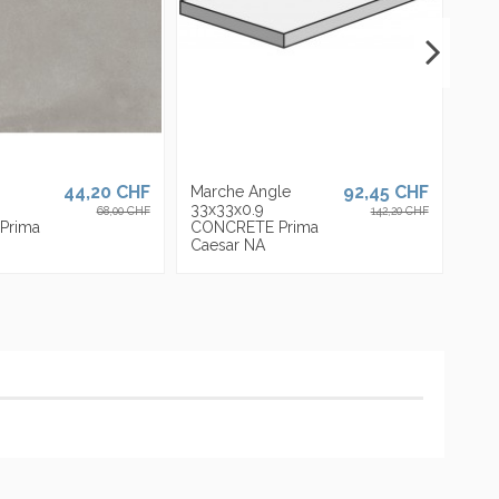
44,20 CHF
92,45 CHF
Marche Angle
33x33x0.9
68,00 CHF
142,20 CHF
Prima
CONCRETE Prima
Caesar NA