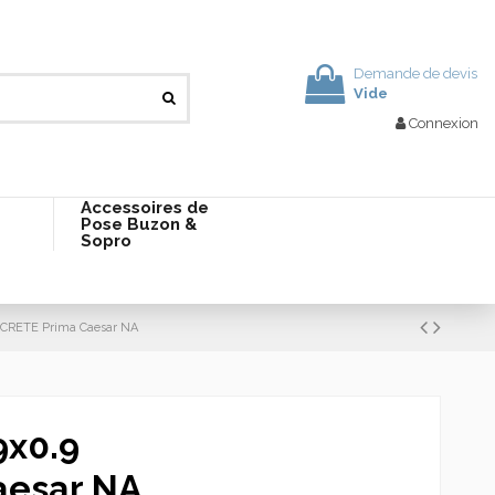
Demande de devis
Vide
Connexion
Accessoires de
Pose Buzon &
Sopro
CRETE Prima Caesar NA
9x0.9
aesar NA