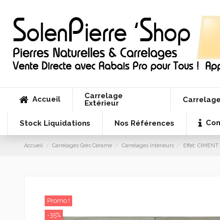
Carrelage
Accueil
Carrelage
Extérieur
Con
Stock Liquidations
Nos Références
Accueil
Carrelages Grès Cérame
Carrelages Intérieurs
Effet: CIMENT
Promo !
-35%