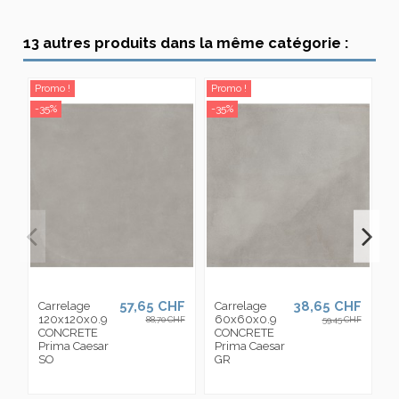
13 autres produits dans la même catégorie :
Promo !
Promo !
Pr
-35%
-35%
-3
57,65 CHF
38,65 CHF
Carrelage
Carrelage
M
120x120x0.9
60x60x0.9
A
88,70 CHF
59,45 CHF
CONCRETE
CONCRETE
3
Prima Caesar
Prima Caesar
C
SO
GR
P