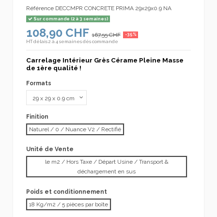
Référence
DECCMPR CONCRETE PRIMA 29x29x0.9 NA
Sur commande (2 à 3 semaines)
108,90 CHF
167,55 CHF
-35%
HT
délais 2 à 4 semaines dès commande
Carrelage Intérieur Grès Cérame Pleine Masse
de 1ère qualité !
Formats
Finition
Naturel / 0 / Nuance V2 / Rectifié
Unité de Vente
le m2 / Hors Taxe / Départ Usine / Transport &
déchargement en sus
Poids et conditionnement
18 Kg/m2 / 5 pièces par boîte