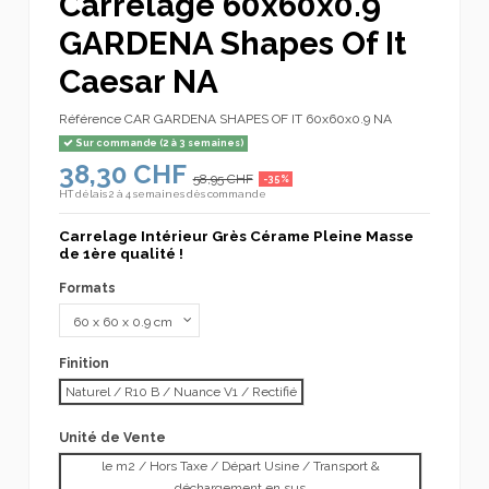
Carrelage 60x60x0.9
GARDENA Shapes Of It
Caesar NA
Référence
CAR GARDENA SHAPES OF IT 60x60x0.9 NA
Sur commande (2 à 3 semaines)
38,30 CHF
58,95 CHF
-35%
HT
délais 2 à 4 semaines dès commande
Carrelage Intérieur Grès Cérame Pleine Masse
de 1ère qualité !
Formats
Finition
Naturel / R10 B / Nuance V1 / Rectifié
Unité de Vente
le m2 / Hors Taxe / Départ Usine / Transport &
déchargement en sus