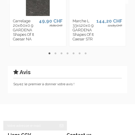
49,90 CHF
144,20 CHF
Carrelage
Marche L
N
20x60x0.9
33x120x0.9
1
76,80 CHF
221,85 CHF
GARDENA
GARDENA
Shapes Of It
Shapes Of It
S
Caesar NA
Caesar STR
C
Avis
Soyez le premier à donner votre avis !
Liens CGV
Contact us