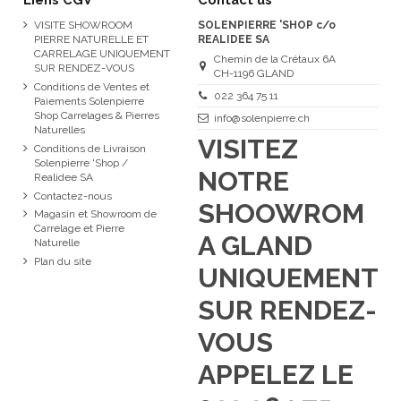
VISITE SHOWROOM
SOLENPIERRE 'SHOP c/o
PIERRE NATURELLE ET
REALIDEE SA
CARRELAGE UNIQUEMENT
Chemin de la Crétaux 6A
SUR RENDEZ-VOUS
CH-1196 GLAND
Conditions de Ventes et
022 364 75 11
Paiements Solenpierre
Shop Carrelages & Pierres
info@solenpierre.ch
Naturelles
VISITEZ
Conditions de Livraison
Solenpierre 'Shop /
NOTRE
Realidee SA
Contactez-nous
SHOOWROM
Magasin et Showroom de
Carrelage et Pierre
A GLAND
Naturelle
Plan du site
UNIQUEMENT
SUR RENDEZ-
VOUS
APPELEZ LE