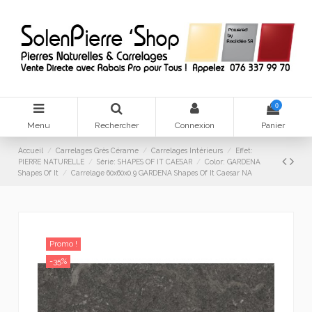
0
Menu
Rechercher
Connexion
Panier
Accueil
Carrelages Grès Cérame
Carrelages Intérieurs
Effet:
PIERRE NATURELLE
Série: SHAPES OF IT CAESAR
Color: GARDENA
Shapes Of It
Carrelage 60x60x0.9 GARDENA Shapes Of It Caesar NA
Promo !
-35%