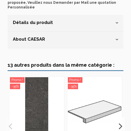
proposée, Veuillez nous Demander par Mail une quotation
Personnalisée
Détails du produit
About CAESAR
13 autres produits dans la même catégorie :
Promo !
Promo !
Pr
-35%
-35%
-3