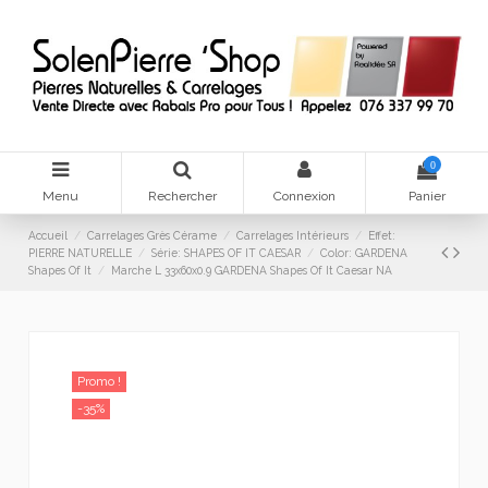
0
Menu
Rechercher
Connexion
Panier
Accueil
Carrelages Grès Cérame
Carrelages Intérieurs
Effet:
PIERRE NATURELLE
Série: SHAPES OF IT CAESAR
Color: GARDENA
Shapes Of It
Marche L 33x60x0.9 GARDENA Shapes Of It Caesar NA
Promo !
-35%