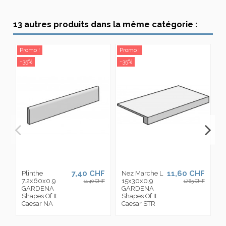
13 autres produits dans la même catégorie :
Promo !
Promo !
Pr
-35%
-35%
-3
7,40 CHF
11,60 CHF
Plinthe
Nez Marche L
M
7.2x60x0.9
15x30x0.9
3
11,40 CHF
17,85 CHF
GARDENA
GARDENA
Shapes Of It
Shapes Of It
S
Caesar NA
Caesar STR
C