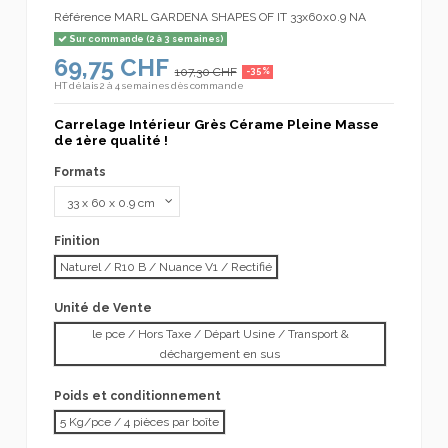
Référence
MARL GARDENA SHAPES OF IT 33x60x0.9 NA
Sur commande (2 à 3 semaines)
69,75 CHF
107,30 CHF
-35%
HT
délais 2 à 4 semaines dès commande
Carrelage Intérieur Grès Cérame Pleine Masse
de 1ère qualité !
Formats
Finition
Naturel / R10 B / Nuance V1 / Rectifié
Unité de Vente
le pce / Hors Taxe / Départ Usine / Transport &
déchargement en sus
Poids et conditionnement
5 Kg/pce / 4 pièces par boîte