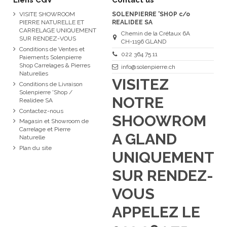
VISITE SHOWROOM
SOLENPIERRE 'SHOP c/o
PIERRE NATURELLE ET
REALIDEE SA
CARRELAGE UNIQUEMENT
Chemin de la Crétaux 6A
SUR RENDEZ-VOUS
CH-1196 GLAND
Conditions de Ventes et
022 364 75 11
Paiements Solenpierre
Shop Carrelages & Pierres
info@solenpierre.ch
Naturelles
VISITEZ
Conditions de Livraison
Solenpierre 'Shop /
NOTRE
Realidee SA
Contactez-nous
SHOOWROM
Magasin et Showroom de
Carrelage et Pierre
A GLAND
Naturelle
Plan du site
UNIQUEMENT
SUR RENDEZ-
VOUS
APPELEZ LE