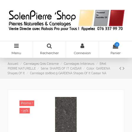
0
Menu
Rechercher
Connexion
Panier
Accueil
Carrelages Grès Cérame
Carrelages Intérieurs
Effet:
PIERRE NATURELLE
Série: SHAPES OF IT CAESAR
Color: GARDENA
Shapes Of It
Carrelage 10x60x0.9 GARDENA Shapes Of It Caesar NA
Promo !
-35%