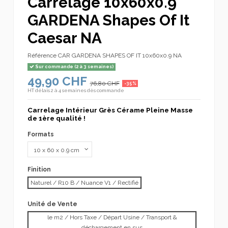
Carrelage 10x60x0.9
GARDENA Shapes Of It
Caesar NA
Référence
CAR GARDENA SHAPES OF IT 10x60x0.9 NA
Sur commande (2 à 3 semaines)
49,90 CHF
76,80 CHF
-35%
HT
délais 2 à 4 semaines dès commande
Carrelage Intérieur Grès Cérame Pleine Masse
de 1ère qualité !
Formats
Finition
Naturel / R10 B / Nuance V1 / Rectifié
Unité de Vente
le m2 / Hors Taxe / Départ Usine / Transport &
déchargement en sus