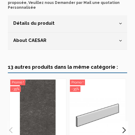
proposée, Veuillez nous Demander par Mail une quotation
Personnalisée
Détails du produit
About CAESAR
13 autres produits dans la même catégorie :
Promo !
Promo !
Pr
-35%
-35%
-3