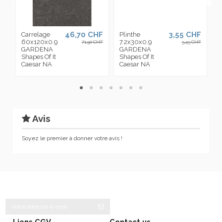
46,70 CHF
3,55 CHF
Carrelage
Plinthe
C
60x120x0.9
7.2x30x0.9
3
71,90 CHF
5,45 CHF
GARDENA
GARDENA
Shapes Of It
Shapes Of It
S
Caesar NA
Caesar NA
C
Avis
Soyez le premier à donner votre avis !
Liens CGV
Contact us