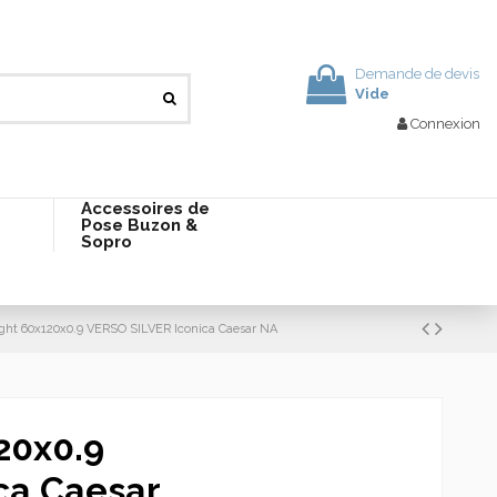
Demande de devis
Vide
Connexion
Accessoires de
Pose Buzon &
Sopro
ight 60x120x0.9 VERSO SILVER Iconica Caesar NA
20x0.9
ca Caesar