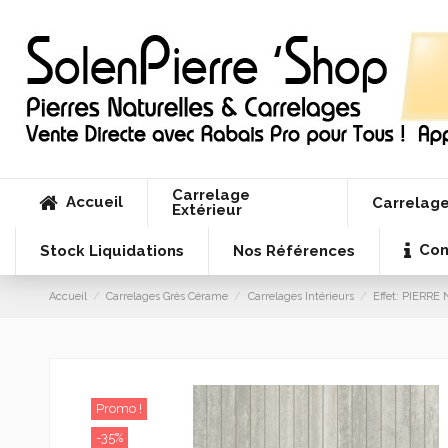
Carrelage
Accueil
Carrelage
Extérieur
Con
Stock Liquidations
Nos Références
Accueil
Carrelages Grès Cérame
Carrelages Intérieurs
Effet: PIERR
Promo !
-35%