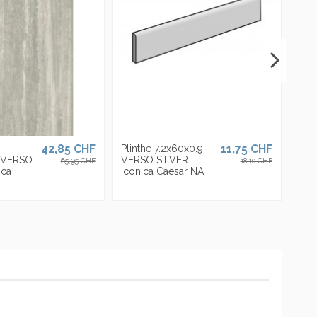
42,85 CHF
11,75 CHF
Plinthe 7.2x60x0.9
 VERSO
VERSO SILVER
65,95 CHF
18,10 CHF
ica
Iconica Caesar NA