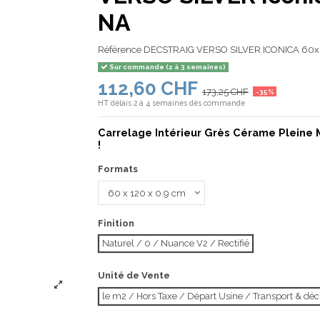
NA
Référence
DECSTRAIG VERSO SILVER ICONICA 60x
Sur commande (2 à 3 semaines)
112,60 CHF
173,25 CHF
-35%
HT
délais 2 à 4 semaines dès commande
Carrelage Intérieur Grès Cérame Pleine 
!
Formats
Finition
Naturel / 0 / Nuance V2 / Rectifié
Unité de Vente
le m2 / Hors Taxe / Départ Usine / Transport & d