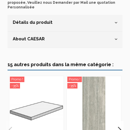
proposée, Veuillez nous Demander par Mail une quotation
Personnalisée
Détails du produit
About CAESAR
15 autres produits dans la même catégorie :
Promo !
Promo !
Pr
-35%
-35%
-3