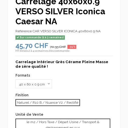
Carrelage 40x60x0.9
VERSO SILVER Iconica
Caesar NA
Référence
CAR VERSO SILVER ICONICA 40x60x0.9 NA
Sur commande (2 à 3 semaines)
45,70 CHF
70,35 CHF
-35%
HT
délais 2 à 4 semaines dès commande
Carrelage Intérieur Grès Cérame Pleine Masse
de 1ère qualité !
Formats
Finition
Naturel / R10 B / Nuance V2 / Rectifié
Unité de Vente
le m2 / Hors Taxe / Départ Usine / Transport &
déchargement en sus