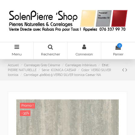
0
Menu
Rechercher
Connexion
Panier
Accueil
Carrelages Grès Cérame
Carrelages Intérieurs
Effet:
PIERRE NATURELLE
Série: ICONICA CAESAR
Color: VERSO SILVER
Iconica
Carrelage 40x60x0.9 VERSO SILVER Iconica Caesar NA
Promo !
-35%