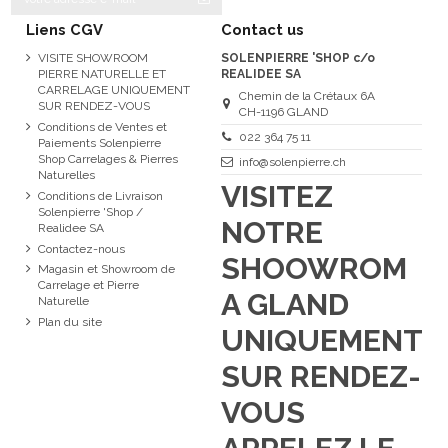
Liens CGV
Contact us
VISITE SHOWROOM
SOLENPIERRE 'SHOP c/o
PIERRE NATURELLE ET
REALIDEE SA
CARRELAGE UNIQUEMENT
Chemin de la Crétaux 6A
SUR RENDEZ-VOUS
CH-1196 GLAND
Conditions de Ventes et
022 364 75 11
Paiements Solenpierre
Shop Carrelages & Pierres
info@solenpierre.ch
Naturelles
VISITEZ
Conditions de Livraison
Solenpierre 'Shop /
NOTRE
Realidee SA
Contactez-nous
SHOOWROM
Magasin et Showroom de
Carrelage et Pierre
A GLAND
Naturelle
Plan du site
UNIQUEMENT
SUR RENDEZ-
VOUS