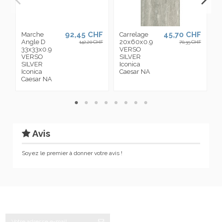
92,45 CHF
45,70 CHF
Marche
Carrelage
D
Angle D
20x60x0.9
S
142,20 CHF
70,35 CHF
33x33x0.9
VERSO
6
VERSO
SILVER
V
SILVER
Iconica
S
Iconica
Caesar NA
I
Caesar NA
C
Avis
Soyez le premier à donner votre avis !