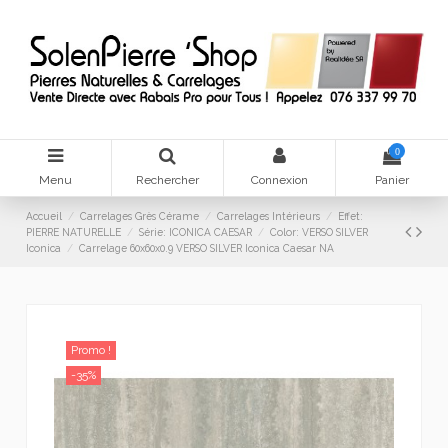
0
Menu
Rechercher
Connexion
Panier
Accueil
Carrelages Grès Cérame
Carrelages Intérieurs
Effet:
PIERRE NATURELLE
Série: ICONICA CAESAR
Color: VERSO SILVER
Iconica
Carrelage 60x60x0.9 VERSO SILVER Iconica Caesar NA
Promo !
-35%