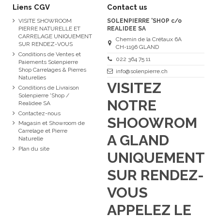
Liens CGV
Contact us
VISITE SHOWROOM
SOLENPIERRE 'SHOP c/o
PIERRE NATURELLE ET
REALIDEE SA
CARRELAGE UNIQUEMENT
Chemin de la Crétaux 6A
SUR RENDEZ-VOUS
CH-1196 GLAND
Conditions de Ventes et
022 364 75 11
Paiements Solenpierre
Shop Carrelages & Pierres
info@solenpierre.ch
Naturelles
VISITEZ
Conditions de Livraison
Solenpierre 'Shop /
NOTRE
Realidee SA
Contactez-nous
SHOOWROM
Magasin et Showroom de
Carrelage et Pierre
A GLAND
Naturelle
Plan du site
UNIQUEMENT
SUR RENDEZ-
VOUS
APPELEZ LE