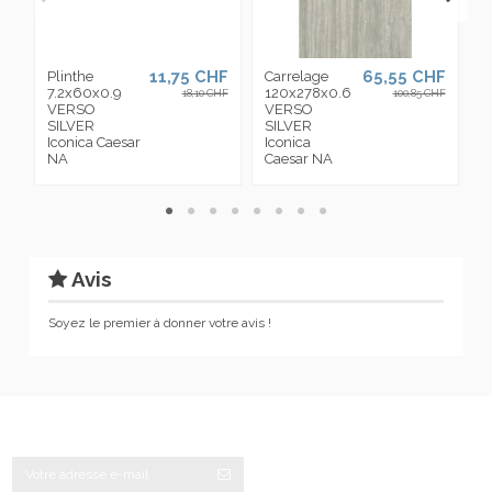
11,75 CHF
65,55 CHF
Plinthe
Carrelage
C
7.2x60x0.9
120x278x0.6
3
18,10 CHF
100,85 CHF
VERSO
VERSO
V
SILVER
SILVER
S
Iconica Caesar
Iconica
I
NA
Caesar NA
C
Avis
Soyez le premier à donner votre avis !