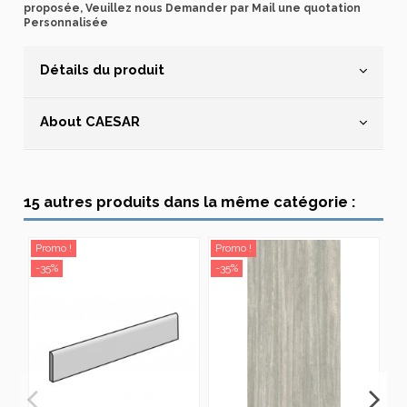
proposée, Veuillez nous Demander par Mail une quotation
Personnalisée
Détails du produit
About CAESAR
15 autres produits dans la même catégorie :
Promo !
Promo !
Pr
-35%
-35%
-3