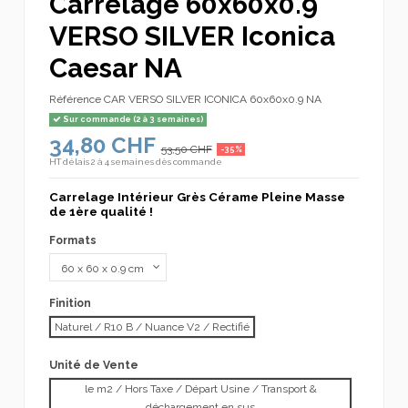
Carrelage 60x60x0.9
VERSO SILVER Iconica
Caesar NA
Référence
CAR VERSO SILVER ICONICA 60x60x0.9 NA
Sur commande (2 à 3 semaines)
34,80 CHF
53,50 CHF
-35%
HT
délais 2 à 4 semaines dès commande
Carrelage Intérieur Grès Cérame Pleine Masse
de 1ère qualité !
Formats
Finition
Naturel / R10 B / Nuance V2 / Rectifié
Unité de Vente
le m2 / Hors Taxe / Départ Usine / Transport &
déchargement en sus