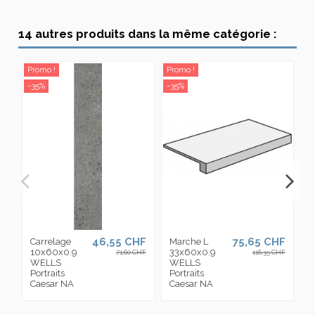
14 autres produits dans la même catégorie :
Promo !
Promo !
Pr
-35%
-35%
-3
46,55 CHF
75,65 CHF
Carrelage
Marche L
C
10x60x0.9
33x60x0.9
6
71,60 CHF
116,35 CHF
WELLS
WELLS
W
Portraits
Portraits
P
Caesar NA
Caesar NA
C