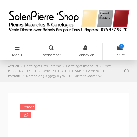
0
Menu
Rechercher
Connexion
Panier
Accueil
Carrelages Grès Cérame
Carrelages Intérieurs
Effet:
PIERRE NATURELLE
Série: PORTRAITS CAESAR
Color: WELLS
Portraits
Marche Angle 33x33x0.9 WELLS Portraits Caesar NA
Promo !
-35%