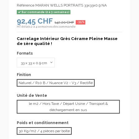
Référence
MARAN WELLS PORTRAITS 33x33x0.9 NA
Sur commande (2 à 3 semaines)
92,45 CHF
142,20 CHF
-35%
HT
délais 2 à 4 semaines dès commande
Carrelage Intérieur Grès Cérame Pleine Masse
de 1ère qualité !
Formats
Finition
Naturel / R10 B / Nuance V2 - V3 / Rectifié
Unité de Vente
le m2 / Hors Taxe / Départ Usine / Transport &
déchargement en sus
Poids et conditionnement
30 Kg/m2 / 4 pièces par boîte