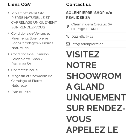
Liens CGV
Contact us
VISITE SHOWROOM
SOLENPIERRE 'SHOP c/o
PIERRE NATURELLE ET
REALIDEE SA
CARRELAGE UNIQUEMENT
Chemin de la Crétaux 6A
SUR RENDEZ-VOUS
CH-1196 GLAND
Conditions de Ventes et
022 364 75 11
Paiements Solenpierre
Shop Carrelages & Pierres
info@solenpierre.ch
Naturelles
VISITEZ
Conditions de Livraison
Solenpierre 'Shop /
NOTRE
Realidee SA
Contactez-nous
SHOOWROM
Magasin et Showroom de
Carrelage et Pierre
A GLAND
Naturelle
Plan du site
UNIQUEMENT
SUR RENDEZ-
VOUS
APPELEZ LE