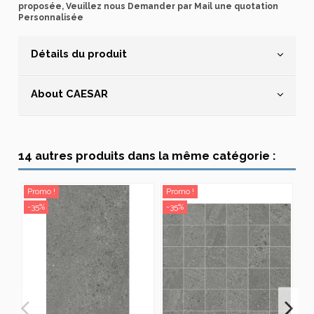
proposée, Veuillez nous Demander par Mail une quotation
Personnalisée
Détails du produit
About CAESAR
14 autres produits dans la même catégorie :
Promo !
Promo !
Pr
-35%
-35%
-3