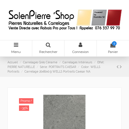
0
Menu
Rechercher
Connexion
Panier
Accueil
Carrelages Grès Cérame
Carrelages Intérieurs
Effet:
PIERRE NATURELLE
Série: PORTRAITS CAESAR
Color: WELLS
Portraits
Carrelage 20x60x0.9 WELLS Portraits Caesar NA
Promo !
-35%