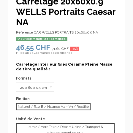
Carrelage 20x60x0.9
WELLS Portraits Caesar
NA
Référence
CAR WELLS PORTRAITS 20x60x0.9 NA
Sur commande (2 à 3 semaines)
46,55 CHF
71,60 CHF
-35%
HT
délais 2 à 4 semaines dès commande
Carrelage Intérieur Grès Cérame Pleine Masse
de 1ère qualité !
Formats
Finition
Naturel / R10 B / Nuance V2 - V3 / Rectifié
Unité de Vente
le m2 / Hors Taxe / Départ Usine / Transport &
déchargement en sus