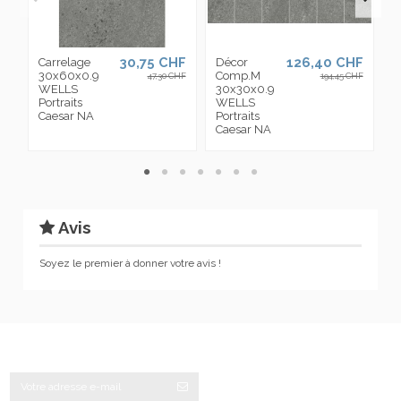
30,75 CHF
126,40 CHF
Carrelage
Décor
M
30x60x0.9
Comp.M
A
47,30 CHF
194,45 CHF
WELLS
30x30x0.9
3
Portraits
WELLS
W
Caesar NA
Portraits
P
Caesar NA
C
Avis
Soyez le premier à donner votre avis !