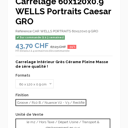
Carrelage 60x120x0.9
WELLS Portraits Caesar
GRO
Référence
CAR WELLS PORTRAITS 60x120x0.9 GRO
Sur commande (2 à 3 semaines)
43,70 CHF
67,25 CHF
-35%
HT
délais 2 à 4 semaines dès commande
Carrelage Intérieur Grès Cérame Pleine Masse
de 1ère qualité !
Formats
Finition
Groove / R10 B / Nuance V2 - V3 / Rectifié
Unité de Vente
le m2 / Hors Taxe / Départ Usine / Transport &
déchargement en sus