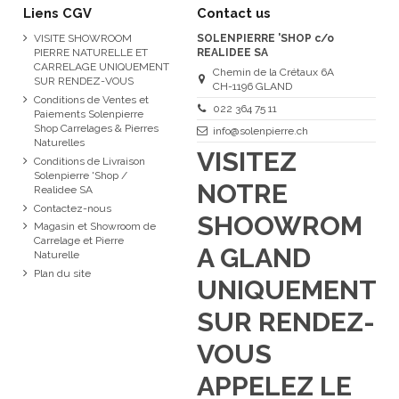
Liens CGV
Contact us
VISITE SHOWROOM
SOLENPIERRE 'SHOP c/o
PIERRE NATURELLE ET
REALIDEE SA
CARRELAGE UNIQUEMENT
Chemin de la Crétaux 6A
SUR RENDEZ-VOUS
CH-1196 GLAND
Conditions de Ventes et
022 364 75 11
Paiements Solenpierre
Shop Carrelages & Pierres
info@solenpierre.ch
Naturelles
VISITEZ
Conditions de Livraison
Solenpierre 'Shop /
NOTRE
Realidee SA
Contactez-nous
SHOOWROM
Magasin et Showroom de
Carrelage et Pierre
A GLAND
Naturelle
Plan du site
UNIQUEMENT
SUR RENDEZ-
VOUS
APPELEZ LE