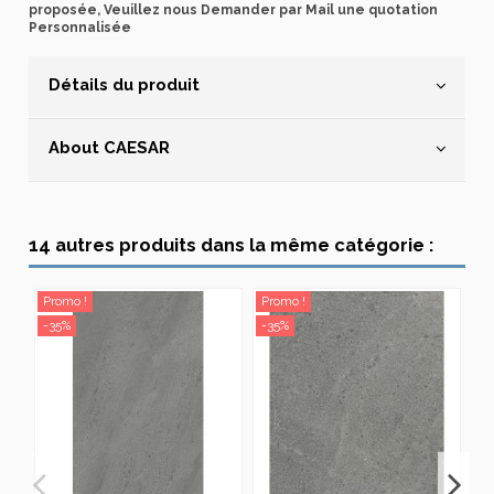
proposée, Veuillez nous Demander par Mail une quotation
Personnalisée
Détails du produit
About CAESAR
14 autres produits dans la même catégorie :
Promo !
Promo !
Pr
-35%
-35%
-3