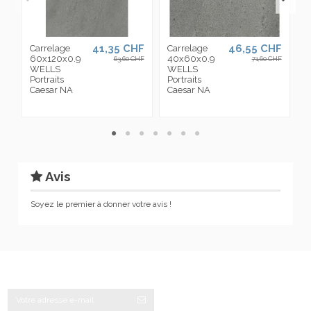
41,35 CHF
46,55 CHF
Carrelage
Carrelage
M
60x120x0.9
40x60x0.9
A
63,60 CHF
71,60 CHF
WELLS
WELLS
3
Portraits
Portraits
W
Caesar NA
Caesar NA
P
C
Avis
Soyez le premier à donner votre avis !