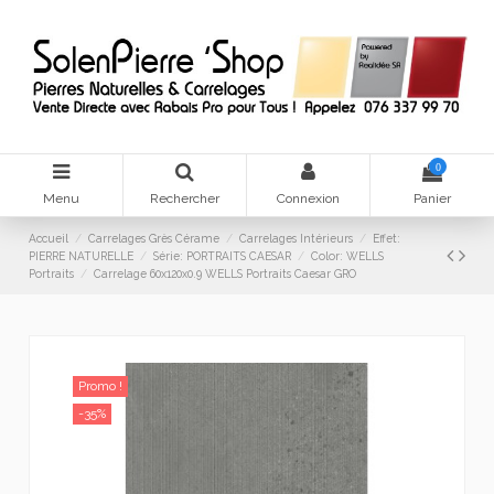
0
Menu
Rechercher
Connexion
Panier
Accueil
Carrelages Grès Cérame
Carrelages Intérieurs
Effet:
PIERRE NATURELLE
Série: PORTRAITS CAESAR
Color: WELLS
Portraits
Carrelage 60x120x0.9 WELLS Portraits Caesar GRO
Promo !
-35%