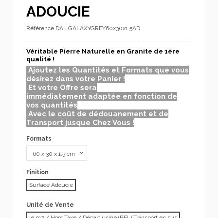
ADOUCIE
Référence
DAL GALAXYGREY60x30x1.5AD
Véritable Pierre Naturelle en Granite de 1ère
qualité !
Ajoutez les Quantités et Formats que vous
désirez dans votre Panier !
Et votre Offre sera
immédiatement adaptée en fonction de
vos quantités
Avec le coût de dédouanement et de
Transport jusque Chez Vous !
Formats
Finition
Surface Adoucie
Unité de Vente
le m2 / Hors Taxe / Départ usine (BEL) Transport en sus