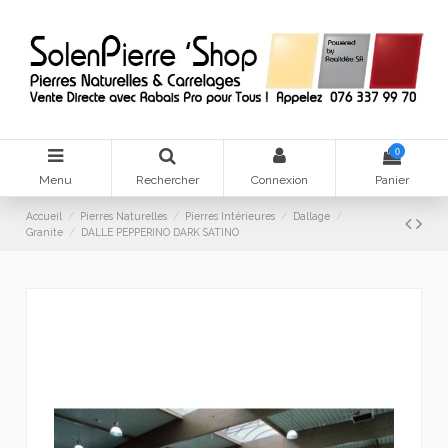
0
Menu
Rechercher
Connexion
Panier
Accueil
Pierres Naturelles
Pierres Intérieures
Dallage
Granite
DALLE PEPPERINO DARK SATINO