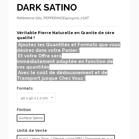
DARK SATINO
Référence
DAL PEPPERINOD40x40x1.2SAT
Véritable Pierre Naturelle en Granite de 1ère
qualité !
Ajoutez les Quantités et Formats que vous
désirez dans votre Panier !
Et votre Offre sera
immédiatement adaptée en fonction de
vos quantités
Avec le coût de dédouanement et de
Transport jusque Chez Vous !
Formats
Finition
Surface Satino
Unité de Vente
le m2 / Hors Taxe / Départ usine (BEL) Transport en sus