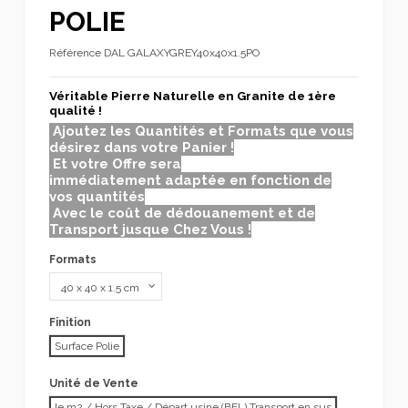
POLIE
Référence
DAL GALAXYGREY40x40x1.5PO
Véritable Pierre Naturelle en Granite de 1ère
qualité !
Ajoutez les Quantités et Formats que vous
désirez dans votre Panier !
Et votre Offre sera
immédiatement adaptée en fonction de
vos quantités
Avec le coût de dédouanement et de
Transport jusque Chez Vous !
Formats
Finition
Surface Polie
Unité de Vente
le m2 / Hors Taxe / Départ usine (BEL) Transport en sus